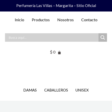
Ir
Perfumería Las Villas – Margarita – Sitio Oficial
al
contenido
Inicio
Productos
Nosotros
Contacto
$
0
DAMAS
CABALLEROS
UNISEX