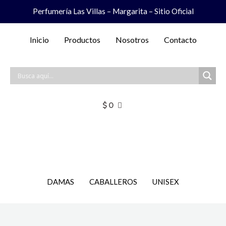
Ir
Perfumería Las Villas – Margarita – Sitio Oficial
al
contenido
Inicio
Productos
Nosotros
Contacto
$
0
DAMAS
CABALLEROS
UNISEX