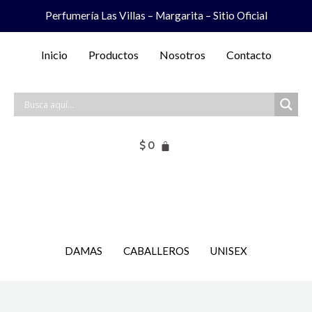
Ir
Perfumería Las Villas – Margarita – Sitio Oficial
al
contenido
Inicio
Productos
Nosotros
Contacto
$
0
DAMAS
CABALLEROS
UNISEX