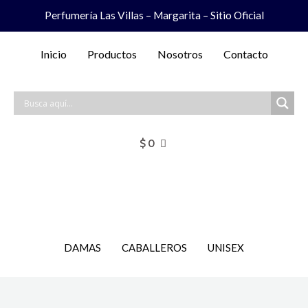
Ir
Perfumería Las Villas – Margarita – Sitio Oficial
al
contenido
Inicio
Productos
Nosotros
Contacto
$
0
DAMAS
CABALLEROS
UNISEX