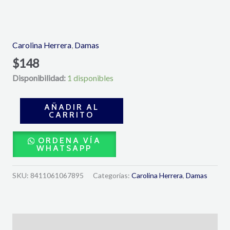
Ch
Eau
de
Carolina Herrera
,
Damas
Toilette
$
148
Dama
Disponibilidad:
1 disponibles
100
ML-
Carolina
AÑADIR AL
CARRITO
Herrera
cantidad
ORDENA VÍA
WHATSAPP
SKU:
8411061067895
Categorías:
Carolina Herrera
,
Damas
Descripción