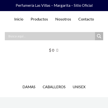
Ir
Perfumería Las Villas – Margarita – Sitio Oficial
al
contenido
Inicio
Productos
Nosotros
Contacto
$
0
DAMAS
CABALLEROS
UNISEX