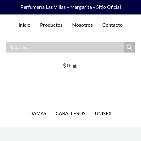
Ir
Perfumería Las Villas – Margarita – Sitio Oficial
al
contenido
Inicio
Productos
Nosotros
Contacto
$
0
DAMAS
CABALLEROS
UNISEX