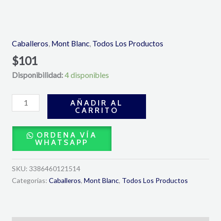
Ultra
blue
Explorer
Caballeros
,
Mont Blanc
,
Todos Los Productos
Eau
$
101
De
Disponibilidad:
4 disponibles
Parfum
100ml-
Montblanc
AÑADIR AL
CARRITO
cantidad
ORDENA VÍA
WHATSAPP
SKU:
3386460121514
Categorías:
Caballeros
,
Mont Blanc
,
Todos Los Productos