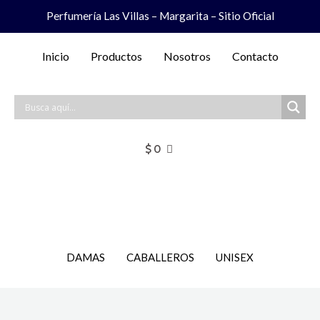
Ir
Perfumería Las Villas – Margarita – Sitio Oficial
al
contenido
Inicio
Productos
Nosotros
Contacto
$
0
DAMAS
CABALLEROS
UNISEX