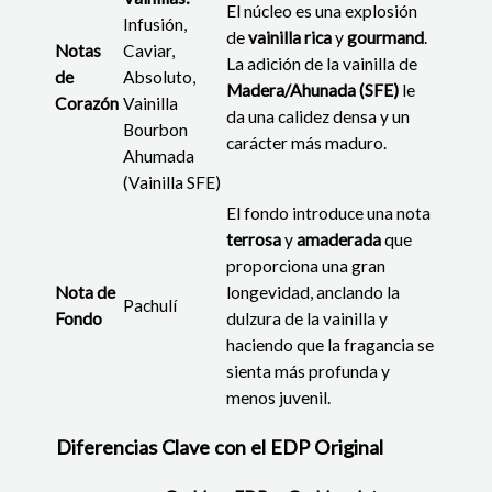
El núcleo es una explosión
Infusión,
de
vainilla rica
y
gourmand
.
Notas
Caviar,
La adición de la vainilla de
de
Absoluto,
Madera/Ahunada (SFE)
le
Corazón
Vainilla
da una calidez densa y un
Bourbon
carácter más maduro.
Ahumada
(Vainilla SFE)
El fondo introduce una nota
terrosa
y
amaderada
que
proporciona una gran
Nota de
longevidad, anclando la
Pachulí
Fondo
dulzura de la vainilla y
haciendo que la fragancia se
sienta más profunda y
menos juvenil.
Diferencias Clave con el EDP Original