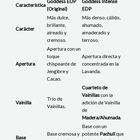
Goddess EDP
Goddess Intense
Característica
(Original)
EDP
Más dulce,
Más denso, cálido,
brillante,
ahumado,
Carácter
aireado y
amaderado y
cremoso.
terroso.
Apertura con un
toque
Apertura directa y
Apertura
chispeante de
concentrada en la
Jengibre y
Lavanda.
Cacao.
Cuarteto de
Vainillas
con la
Trío de
Vainilla
adición de Vainilla
Vainillas.
de
Madera/Ahumada
.
Base con un
Base cremosa y
potente
Pachulí
que
Base