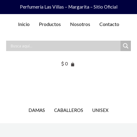
Ir
Perfumería Las Villas – Margarita – Sitio Oficial
al
contenido
Inicio
Productos
Nosotros
Contacto
$
0
DAMAS
CABALLEROS
UNISEX