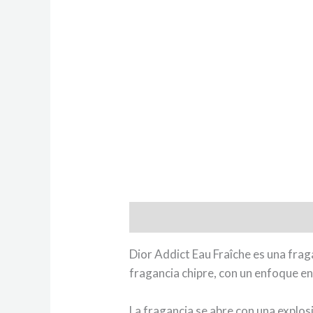
Descripción
Dior Addict Eau Fraîche es una frag
fragancia chipre, con un enfoque en 
La fragancia se abre con una explos