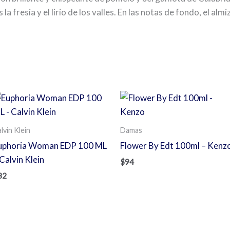
la fresia y el lirio de los valles. En las notas de fondo, el al
s
lvin Klein
Damas
uphoria Woman EDP 100 ML
Flower By Edt 100ml – Kenz
Calvin Klein
$
94
82