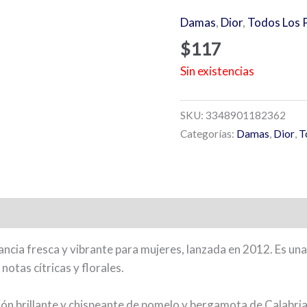
Damas
,
Dior
,
Todos Los 
$
117
Sin existencias
SKU:
3348901182362
Categorías:
Damas
,
Dior
,
T
ancia fresca y vibrante para mujeres, lanzada en 2012. Es una
notas cítricas y florales.
ión brillante y chispeante de pomelo y bergamota de Calabria.