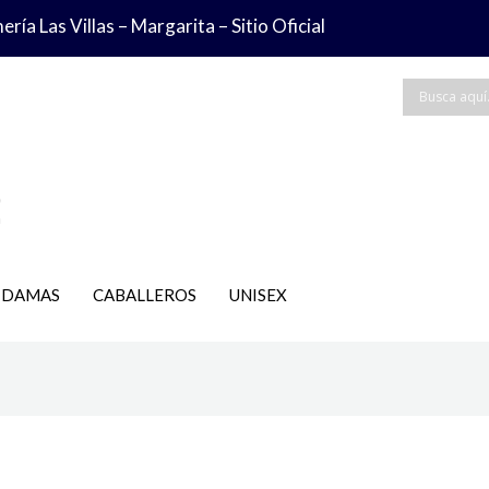
ría Las Villas – Margarita – Sitio Oficial
DAMAS
CABALLEROS
UNISEX