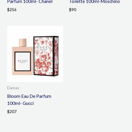
Parfum 100ml- Chanel
Toilette 100ml-Moschino
$
256
$
90
Damas
Bloom Eau De Parfum
100ml- Gucci
$
207