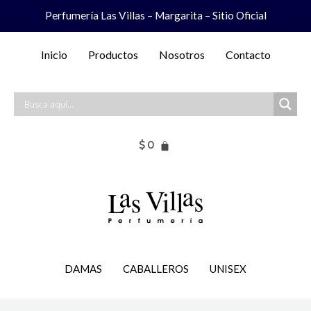
Ir
Perfumería Las Villas – Margarita – Sitio Oficial
al
contenido
Inicio
Productos
Nosotros
Contacto
$
0
DAMAS
CABALLEROS
UNISEX