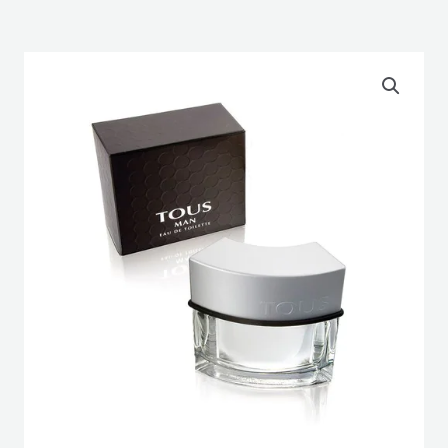
Tous
Man
Eau
de
Toilette
50ml
-
Tous
cantidad