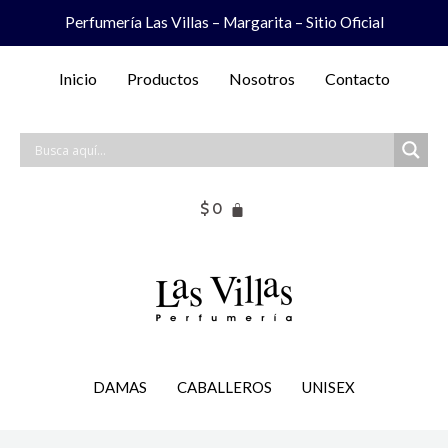
Ir
Perfumería Las Villas – Margarita – Sitio Oficial
al
contenido
Inicio
Productos
Nosotros
Contacto
$
0
DAMAS
CABALLEROS
UNISEX