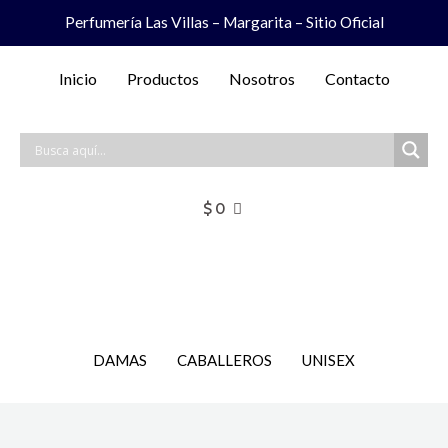
Ir
Perfumería Las Villas – Margarita – Sitio Oficial
al
contenido
Inicio
Productos
Nosotros
Contacto
$
0
DAMAS
CABALLEROS
UNISEX