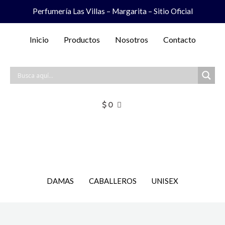
Ir
Perfumería Las Villas – Margarita – Sitio Oficial
al
contenido
Inicio
Productos
Nosotros
Contacto
$
0
DAMAS
CABALLEROS
UNISEX