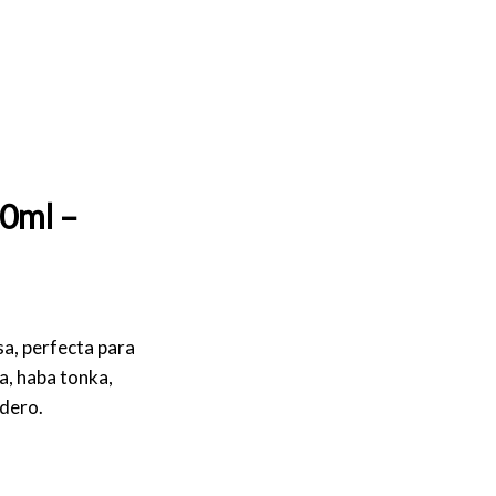
00ml –
sa, perfecta para
a, haba tonka,
adero.