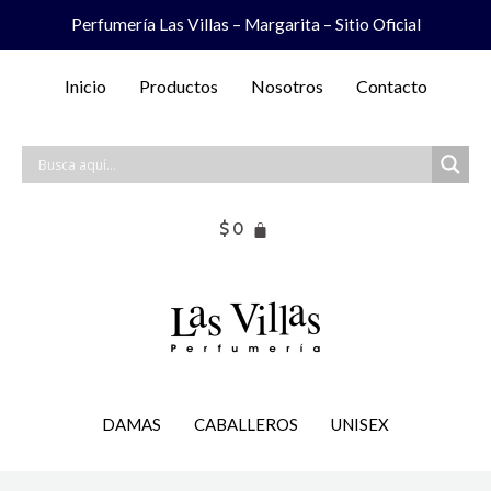
Ir
Perfumería Las Villas – Margarita – Sitio Oficial
al
contenido
Inicio
Productos
Nosotros
Contacto
$
0
DAMAS
CABALLEROS
UNISEX