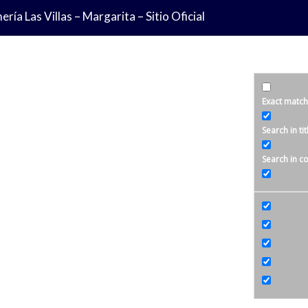
ría Las Villas – Margarita – Sitio Oficial
Exact match
Search in tit
Search in c