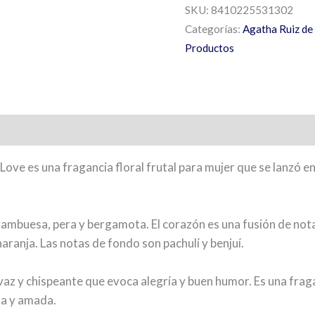
SKU:
8410225531302
Categorías:
Agatha Ruiz de 
Productos
ove es una fragancia floral frutal para mujer que se lanzó e
frambuesa, pera y bergamota. El corazón es una fusión de not
aranja. Las notas de fondo son pachulí y benjuí.
az y chispeante que evoca alegría y buen humor. Es una frag
sa y amada.