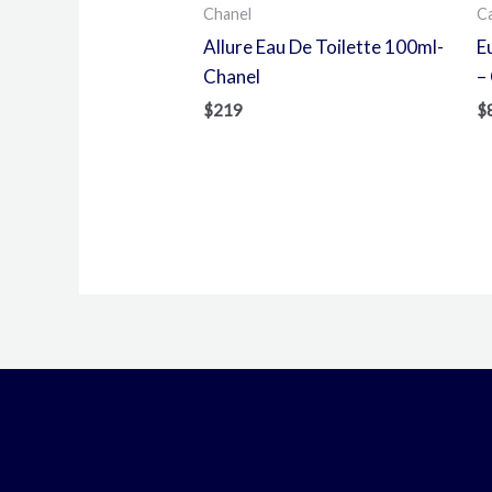
Chanel
Ca
Allure Eau De Toilette 100ml-
E
Chanel
– 
$
219
$