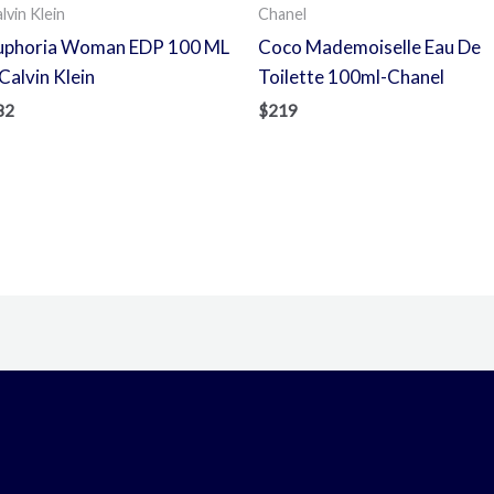
lvin Klein
Chanel
uphoria Woman EDP 100 ML
Coco Mademoiselle Eau De
Calvin Klein
Toilette 100ml-Chanel
82
$
219