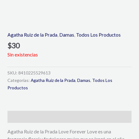
Agatha Ruiz de la Prada
,
Damas
,
Todos Los Productos
$
30
Sin existencias
SKU:
8410225529613
Categorías:
Agatha Ruiz de la Prada
,
Damas
,
Todos Los
Productos
Descripción
Agatha Ruiz de la Prada Love Forever Love es una
fragancia floral y frutal para mujer que se lanzó en el año