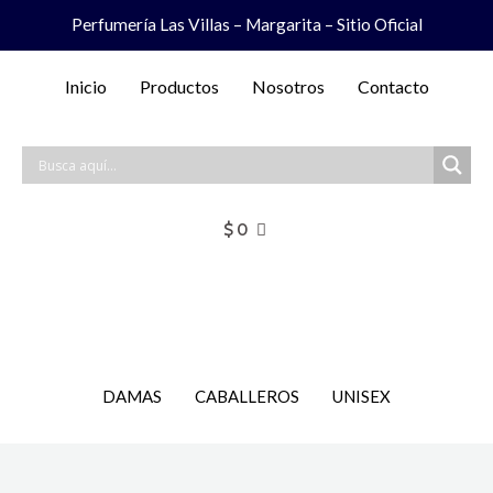
Ir
Perfumería Las Villas – Margarita – Sitio Oficial
al
contenido
Inicio
Productos
Nosotros
Contacto
$
0
DAMAS
CABALLEROS
UNISEX