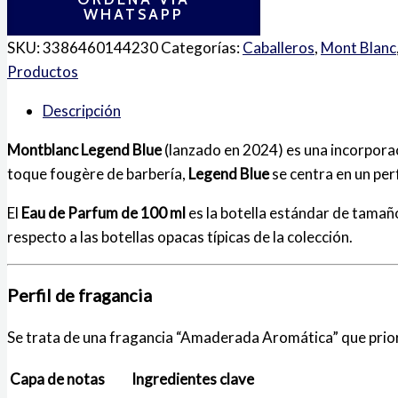
WHATSAPP
SKU:
3386460144230
Categorías:
Caballeros
,
Mont Blanc
Productos
Descripción
Montblanc Legend Blue
(lanzado en 2024) es una incorporac
toque fougère de barbería,
Legend Blue
se centra en un perf
El
Eau de Parfum de 100 ml
es la botella estándar de tamaño
respecto a las botellas opacas típicas de la colección.
Perfil de fragancia
Se trata de una fragancia “Amaderada Aromática” que priori
Capa de notas
Ingredientes clave