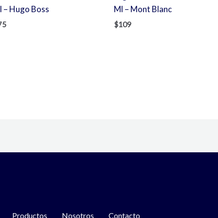
l – Hugo Boss
Ml – Mont Blanc
75
$
109
Productos
Nosotros
Contacto