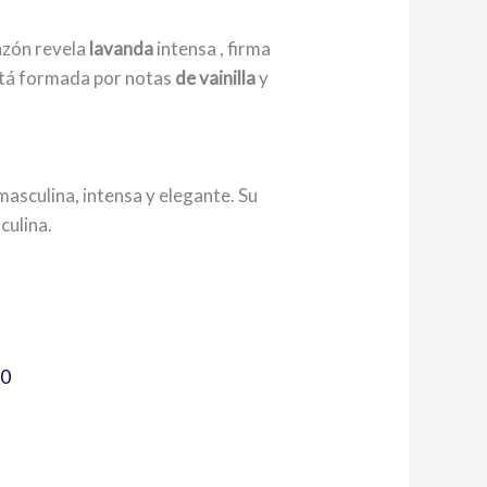
azón revela
lavanda
intensa , firma
está formada por notas
de vainilla
y
asculina, intensa y elegante. Su
culina.