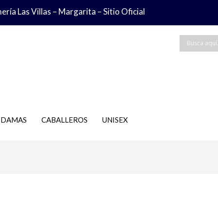
ría Las Villas – Margarita – Sitio Oficial
DAMAS
CABALLEROS
UNISEX