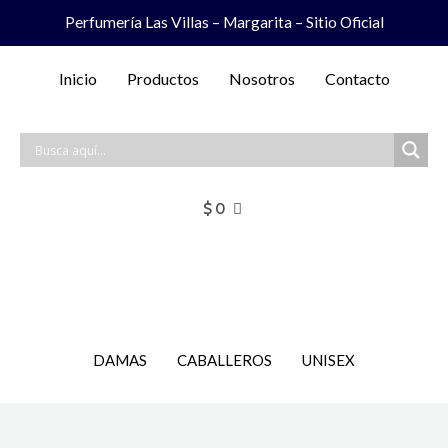
Ir
Perfumería Las Villas – Margarita – Sitio Oficial
al
contenido
Inicio
Productos
Nosotros
Contacto
$
0
DAMAS
CABALLEROS
UNISEX