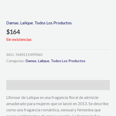
Damas
,
Lalique
,
Todos Los Productos
$
164
Sin existencias
SKU:
7640111499060
Categorías:
Damas
,
Lalique
,
Todos Los Productos
Descripción
L’Amour de Lalique es una fragancia floral de almizcle
amaderado para mujeres que se lanzó en 2013. Se describe
como una fragancia romántica, sensual y femenina que
evoca sentimientos de amor y pasión. La fragancia fue