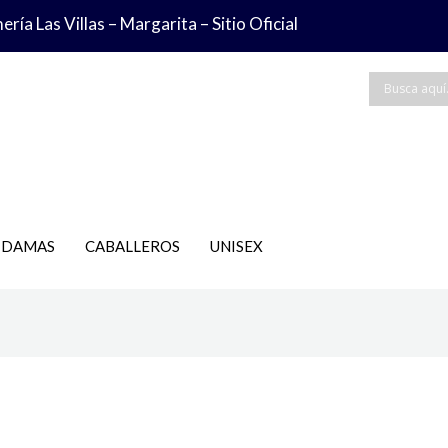
ría Las Villas – Margarita – Sitio Oficial
DAMAS
CABALLEROS
UNISEX