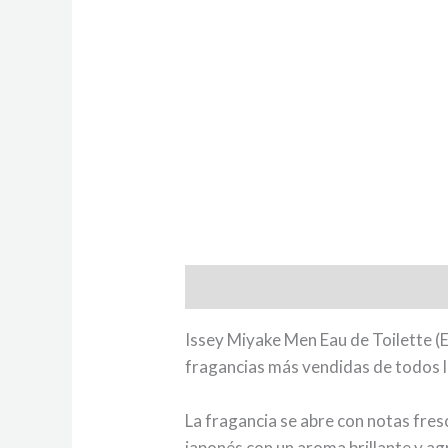
Descripción
Issey Miyake Men Eau de Toilette (
fragancias más vendidas de todos 
La fragancia se abre con notas fres
japonés con un aroma brillante y ag