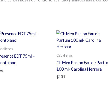
s
balleros
Caballeros
resence EDT 75ml –
ontblanc
Ch Men Pasion Eau de Parf
100 ml- Carolina Herrera
66
$
131