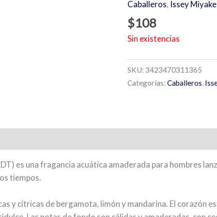
Caballeros
,
Issey Miyake
$
108
Sin existencias
SKU:
3423470311365
Categorías:
Caballeros
,
Iss
EDT) es una fragancia acuática amaderada para hombres lanz
los tiempos.
cas y cítricas de bergamota, limón y mandarina. El corazón es
ridulce. Las notas de fondo son cálidas y amaderadas, con ce