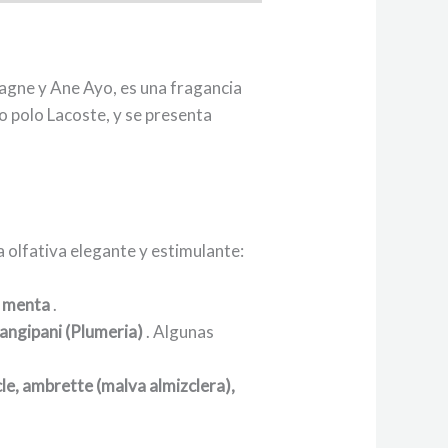
agne y Ane Ayo, es una fragancia
co polo Lacoste, y se presenta
a olfativa elegante y estimulante:
y
menta
.
angipani (Plumeria)
. Algunas
le, ambrette (malva almizclera),