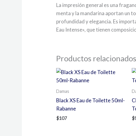
La impresión general es una fraganci
menta y la mandarina aportan un to
profundidad y elegancia. Es importa
Eau Intense», que tienen composici
Productos relacionado
Damas
D
Black XS Eau de Toilette 50ml-
C
Rabanne
T
$
107
$