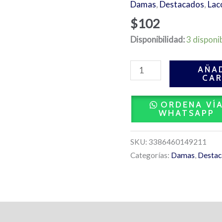
Damas
,
Destacados
,
Lac
L.12.12
Rose
$
102
Eau
Disponibilidad:
3 disponi
de
Parfum
AÑAD
100
CAR
ML-
Lacoste
ORDENA VÍ
cantidad
WHATSAPP
SKU:
3386460149211
Categorías:
Damas
,
Destac