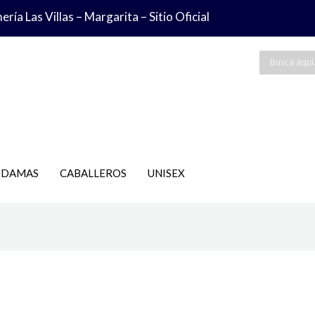
ría Las Villas – Margarita – Sitio Oficial
DAMAS
CABALLEROS
UNISEX