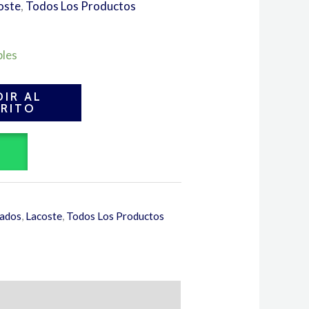
oste
,
Todos Los Productos
bles
IR AL
RITO
A
ados
,
Lacoste
,
Todos Los Productos