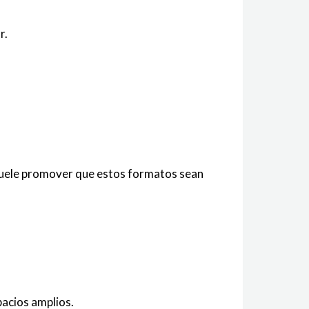
r.
a suele promover que estos formatos sean
pacios amplios.