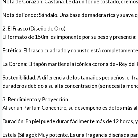
Nota de Corazón: Castaña. Le da un toque tostado, cremos
Nota de Fondo: Sándalo. Una base de madera rica y suave qu
2. El Frasco (Diseño de Oro)
El formato de 150ml es imponente por su peso y presencia:
Estética: El frasco cuadrado y robusto está completamente la
La Corona: El tapón mantiene la icónica corona de «Rey del
Sostenibilidad: A diferencia de los tamaños pequeños, el f
duraderos debido a su alta concentración (se necesita men
3. Rendimiento y Proyección
Al ser un Parfum Concentré, su desempeño es de los más alt
Duración: En piel puede durar fácilmente más de 12 horas, 
Estela (Sillage): Muy potente. Es una fragancia diseñada par