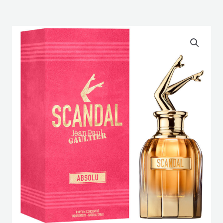
ABSOLU
EAU
DE
PARFUM
80ML-
JEAN
PAUL
GAULTIER
cantidad