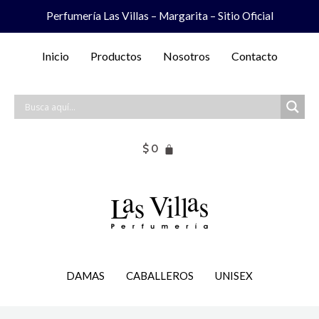
Ir
Perfumería Las Villas – Margarita – Sitio Oficial
al
contenido
Inicio
Productos
Nosotros
Contacto
$
0
DAMAS
CABALLEROS
UNISEX