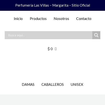
Ir
Perfumería Las Villas – Margarita – Sitio Oficial
al
contenido
Inicio
Productos
Nosotros
Contacto
$
0
DAMAS
CABALLEROS
UNISEX