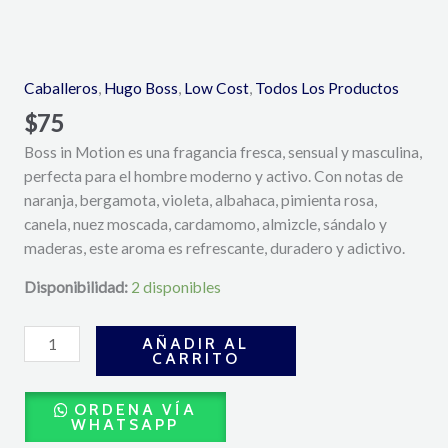
In
Motion
Eau
Caballeros
,
Hugo Boss
,
Low Cost
,
Todos Los Productos
de
$
75
Toilette
Boss in Motion es una fragancia fresca, sensual y masculina,
100
perfecta para el hombre moderno y activo. Con notas de
ml
naranja, bergamota, violeta, albahaca, pimienta rosa,
-
canela, nuez moscada, cardamomo, almizcle, sándalo y
Hugo
maderas, este aroma es refrescante, duradero y adictivo.
Boss
cantidad
Disponibilidad:
2 disponibles
AÑADIR AL
CARRITO
ORDENA VÍA
WHATSAPP