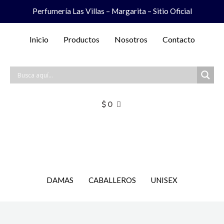
Ir
Perfumería Las Villas – Margarita – Sitio Oficial
al
contenido
Inicio
Productos
Nosotros
Contacto
$
0
DAMAS
CABALLEROS
UNISEX