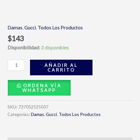
Gucci
Guilty
Intense
Damas
,
Gucci
,
Todos Los Productos
Eau
$
143
de
Disponibilidad:
3 disponibles
Parfum
75
ml-
AÑADIR AL
CARRITO
Gucci
cantidad
ORDENA VÍA
WHATSAPP
SKU:
737052525037
Categorías:
Damas
,
Gucci
,
Todos Los Productos