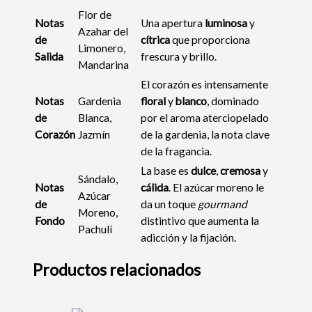
Flor de
Notas
Una apertura
luminosa
y
Azahar del
de
cítrica
que proporciona
Limonero,
Salida
frescura y brillo.
Mandarina
El corazón es intensamente
Notas
Gardenia
floral
y
blanco
, dominado
de
Blanca,
por el aroma aterciopelado
Corazón
Jazmín
de la gardenia, la nota clave
de la fragancia.
La base es
dulce
,
cremosa
y
Sándalo,
Notas
cálida
. El azúcar moreno le
Azúcar
de
da un toque
gourmand
Moreno,
Fondo
distintivo que aumenta la
Pachulí
adicción y la fijación.
Productos relacionados