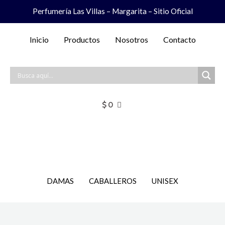
Ir
Perfumería Las Villas – Margarita – Sitio Oficial
al
contenido
Inicio
Productos
Nosotros
Contacto
$
0
DAMAS
CABALLEROS
UNISEX