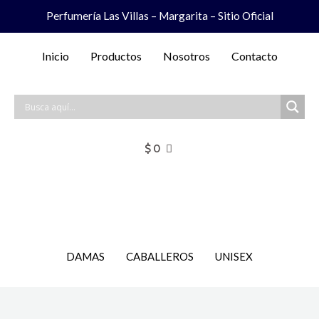
Ir
Perfumería Las Villas – Margarita – Sitio Oficial
al
contenido
Inicio
Productos
Nosotros
Contacto
$
0
DAMAS
CABALLEROS
UNISEX