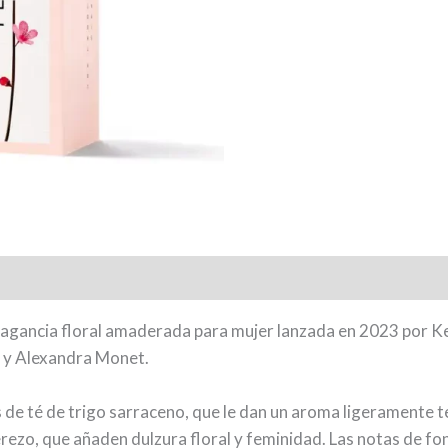
ragancia floral amaderada para mujer lanzada en 2023 por K
s y Alexandra Monet.
s de té de trigo sarraceno, que le dan un aroma ligeramente 
erezo, que añaden dulzura floral y feminidad. Las notas de f