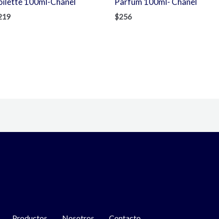
oilette 100ml-Chanel
Parfum 100ml- Chanel
219
$
256
Productos
Nosotros
Contacto