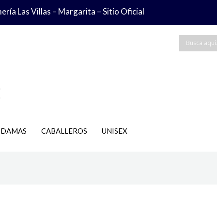
ría Las Villas – Margarita – Sitio Oficial
DAMAS
CABALLEROS
UNISEX