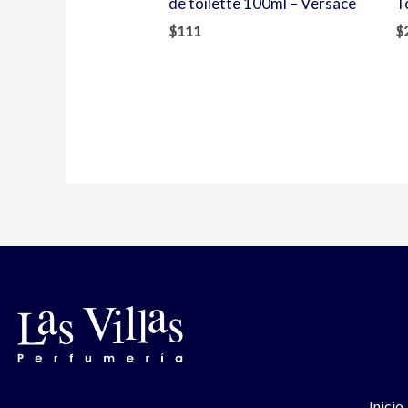
de toilette 100ml – Versace
T
$
111
$
Inicio