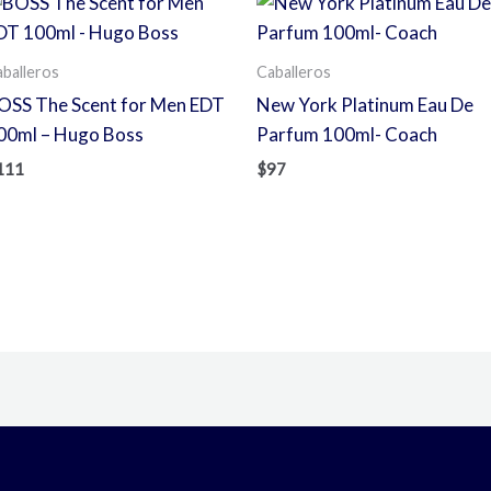
balleros
Caballeros
OSS The Scent for Men EDT
New York Platinum Eau De
00ml – Hugo Boss
Parfum 100ml- Coach
111
$
97