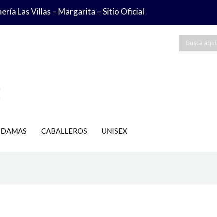
ría Las Villas – Margarita – Sitio Oficial
DAMAS
CABALLEROS
UNISEX