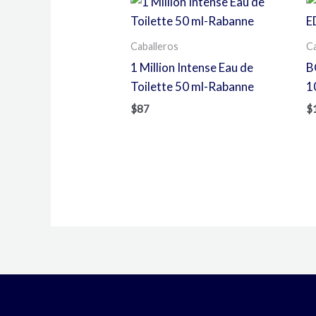
Caballeros
Ca
1 Million Intense Eau de
B
Toilette 50 ml-Rabanne
1
$
87
$