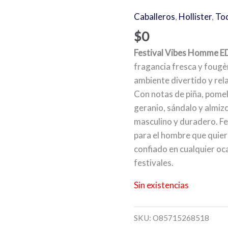
Caballeros
,
Hollister
,
To
$
0
Festival Vibes Homme ED
fragancia fresca y fougè
ambiente divertido y rela
Con notas de piña, pomel
geranio, sándalo y almizc
masculino y duradero. F
para el hombre que quier
confiado en cualquier oc
festivales.
Sin existencias
SKU:
O85715268518