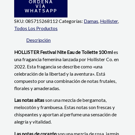
ORDENA
VÍA
WHATSAPP
SKU:
085715268112
Categorías:
Damas
,
Hollister
,
Todos Los Productos
Descripción
HOLLISTER
Festival Nite Eau de Toilette 100 ml
es
una fragancia femenina lanzada por Hollister Co. en
2022. Esta fragancia se describe como «una
celebración de la libertad y la aventura». Está
compuesto por una combinación de notas frutales,
florales y amaderadas.
Las notas altas
son una mezcla de bergamota,
melocotón y frambuesa. Estas notas son frescas y
chispeantes y aportan al perfume una sensación de
alegría y vitalidad.
Las notas de corazón
son una mezcla de rosa, jazmín