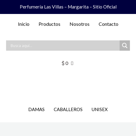
Ir
Perfumería Las Villas – Margarita – Sitio Oficial
al
contenido
Inicio
Productos
Nosotros
Contacto
$
0
DAMAS
CABALLEROS
UNISEX