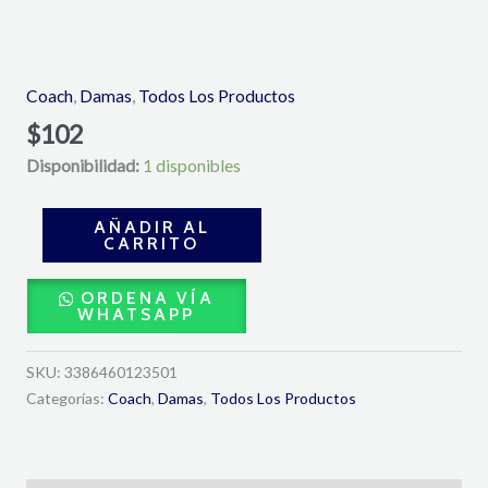
Dreams
Sunset
Eau
Coach
,
Damas
,
Todos Los Productos
de
$
102
Parfum
Disponibilidad:
1 disponibles
90ML-
Coach
cantidad
AÑADIR AL
CARRITO
ORDENA VÍA
WHATSAPP
SKU:
3386460123501
Categorías:
Coach
,
Damas
,
Todos Los Productos