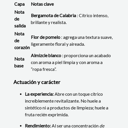
Capa
Notas clave
Nota
Bergamota de Calabria
: Cítrico intenso,
de
brillante y realista.
salida
Nota
Flor de pomelo
: agrega una textura suave,
de
ligeramente floral y aireada.
corazón
Almizcle blanco
: proporciona un acabado
Nota
con aroma a piel limpia y con aroma a
base
“ropa fresca”.
Actuación y carácter
La experiencia:
Abre con un toque cítrico
increíblemente revitalizante.
No huele a
sintético ni a productos de limpieza; huele a
fruta recién exprimida.
Rendimiento:
Al ser una concentración
de