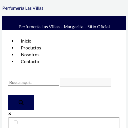
Ir
Coco
Perfumería Las Villas
al
Mademoiselle
contenido
Eau
De
Perfumería Las Villas – Margarita – Sitio Oficial
Toilette
Menú
100ml-
Inicio
Chanel
Productos
cantidad
Nosotros
Contacto