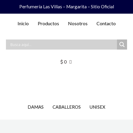
Ir
Perfumería Las Villas – Margarita – Sitio Oficial
al
contenido
Inicio
Productos
Nosotros
Contacto
$
0
DAMAS
CABALLEROS
UNISEX