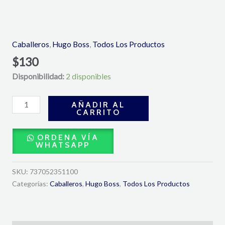
Bottled
Eau
de
Caballeros
,
Hugo Boss
,
Todos Los Productos
Toilette
$
130
100
Disponibilidad:
2 disponibles
ML-
Hugo
Boss
AÑADIR AL
CARRITO
cantidad
ORDENA VÍA
WHATSAPP
SKU:
737052351100
Categorías:
Caballeros
,
Hugo Boss
,
Todos Los Productos