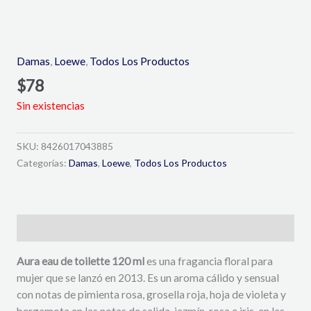
Damas
,
Loewe
,
Todos Los Productos
$
78
Sin existencias
SKU:
8426017043885
Categorías:
Damas
,
Loewe
,
Todos Los Productos
Descripción
Aura eau de toilette 120 ml
es una fragancia floral para
mujer que se lanzó en 2013. Es un aroma cálido y sensual
con notas de pimienta rosa, grosella roja, hoja de violeta y
bergamota en las notas de salida, jazmín, rosa e iris. en las