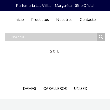
Ir
Perfumería Las Villas – Margarita – Sitio Oficial
al
contenido
Inicio
Productos
Nosotros
Contacto
$
0
DAMAS
CABALLEROS
UNISEX