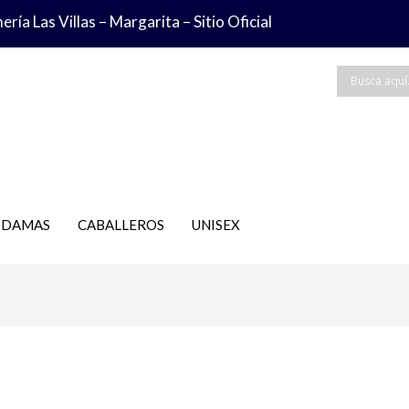
ría Las Villas – Margarita – Sitio Oficial
DAMAS
CABALLEROS
UNISEX