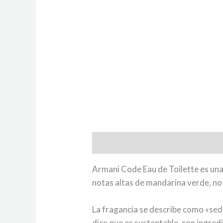
Descripción
Armani Code Eau de Toilette es un
notas altas de mandarina verde, no
La fragancia se describe como «sed
dice que es sustentable, con ingred