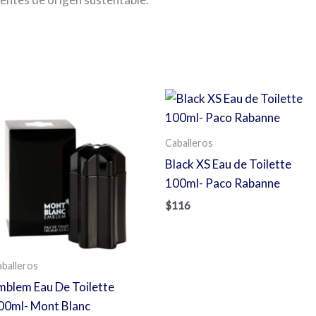
s
Caballeros
Black XS Eau de Toilette
100ml- Paco Rabanne
$
116
balleros
mblem Eau De Toilette
00ml- Mont Blanc