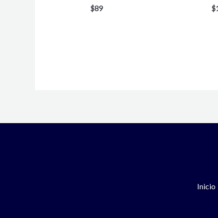
$
89
$
Inicio