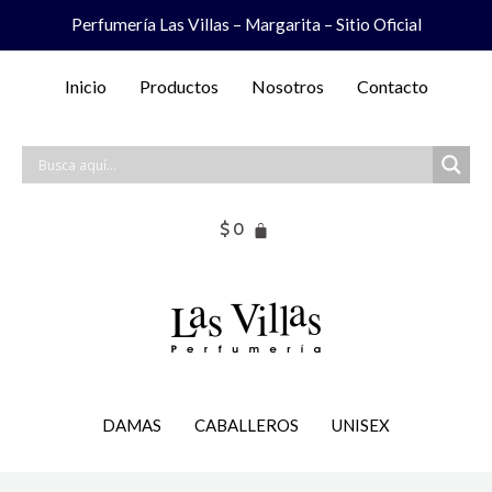
Ir
Perfumería Las Villas – Margarita – Sitio Oficial
al
contenido
Inicio
Productos
Nosotros
Contacto
$
0
DAMAS
CABALLEROS
UNISEX