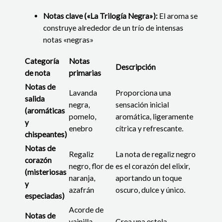
Notas clave («La Trilogía Negra»):
El aroma se
construye alrededor de un trío de intensas
notas «negras»
Categoría
Notas
Descripción
de nota
primarias
Notas de
Lavanda
Proporciona una
salida
negra,
sensación inicial
(aromáticas
pomelo,
aromática, ligeramente
y
enebro
cítrica y refrescante.
chispeantes)
Notas de
Regaliz
La nota de regaliz negro
corazón
negro, flor de
es el corazón del elixir,
(misteriosas
naranja,
aportando un toque
y
azafrán
oscuro, dulce y único.
especiadas)
Acorde de
Notas de
vainilla
Crea una estela