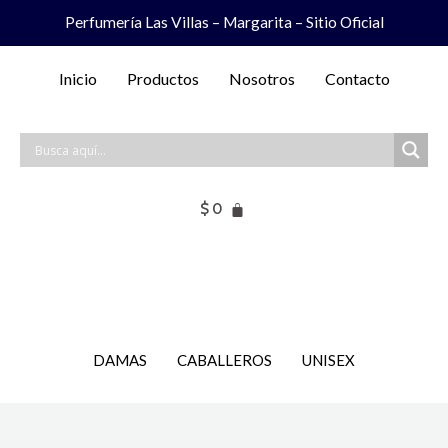
Ir
Perfumería Las Villas – Margarita – Sitio Oficial
al
contenido
Inicio
Productos
Nosotros
Contacto
$
0
DAMAS
CABALLEROS
UNISEX